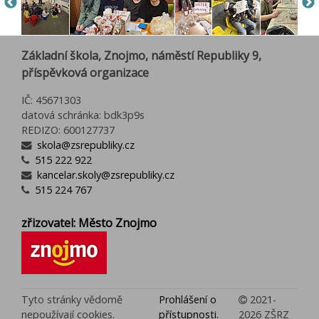
Základní škola, Znojmo, náměstí Republiky 9,
příspěvková organizace
IČ: 45671303
datová schránka: bdk3p9s
REDIZO: 600127737
skola@zsrepubliky.cz
515 222 922
kancelar.skoly@zsrepubliky.cz
515 224 767
zřizovatel: Město Znojmo
Tyto stránky vědomě
Prohlášení o
2021-
nepoužívají cookies.
přístupnosti.
2026 ZŠRZ