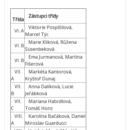
Zástupci třídy
Třída
Viktorie Pospíšilová,
VI. A
Marcel Týc
Marie Kliková, Růžena
VI. B
Süsenbeková
Ema Jurmanová, Martina
VI. B
Fišerová
VII.
Markéta Kantorová,
A
Kryštof Dunaj
VII.
Anna Dalíková, Lucie
B
Jeřábková
VII.
Mariana Habrdlová,
C
Tomáš Honz
VIII.
Karolína Bačáková, Daniel
A
Miroslav Guarducci