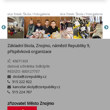
více fotek: Škola / Fotogalerie
více fotek: Škola / Fotogalerie
Základní škola, Znojmo, náměstí Republiky 9,
příspěvková organizace
IČ: 45671303
datová schránka: bdk3p9s
REDIZO: 600127737
skola@zsrepubliky.cz
515 222 922
kancelar.skoly@zsrepubliky.cz
515 224 767
zřizovatel: Město Znojmo