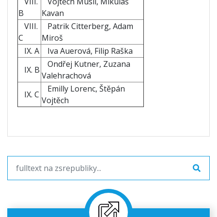
VIII.
Vojtěch Musil, Mikuláš
B
Kavan
VIII.
Patrik Citterberg, Adam
C
Miroš
IX. A
Iva Auerová, Filip Raška
Ondřej Kutner, Zuzana
IX. B
Valehrachová
Emilly Lorenc, Štěpán
IX. C
Vojtěch